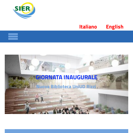
Skip to main content
Italiano
English
GIORNATA INAUGURALE
Nuova Biblioteca UniUD Rizzi