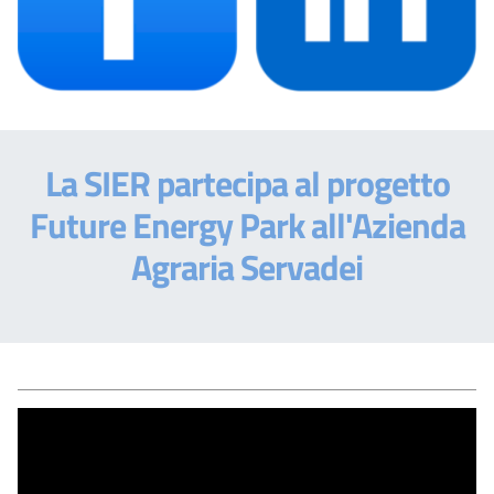
La SIER partecipa al progetto
Future Energy Park all'Azienda
Agraria Servadei